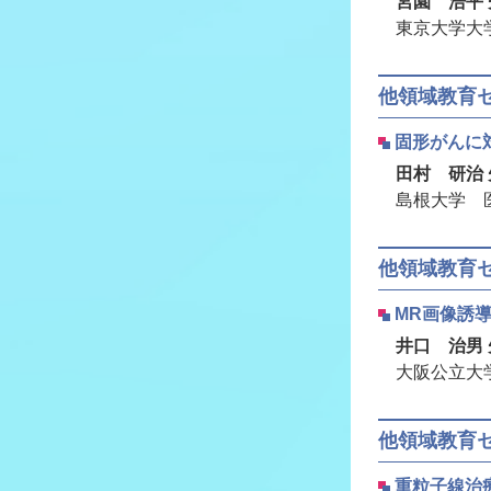
宮園 浩平 
東京大学大
他領域教育
固形がんに
田村 研治 
島根大学 
他領域教育
MR画像誘
井口 治男 
大阪公立大
他領域教育
重粒子線治