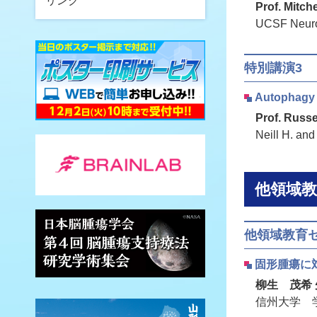
リンク
Prof. Mitch
UCSF Neuros
特別講演3
Autophagy p
Prof. Russe
Neill H. an
他領域
他領域教育
固形腫瘍に
柳生 茂希 
信州大学 