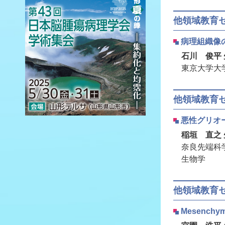
他領域教育
病理組織像
石川 俊平 
東京大学大
他領域教育
悪性グリオ
稲垣 直之 
奈良先端科
生物学
他領域教育
Mesenc